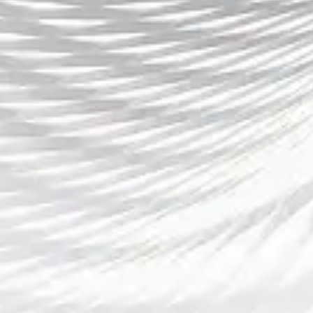
展望未来，随着人工智能、虚拟现实以及5G等技术的进一步
成熟，数字体育生态将迎来更加广阔的发展空间。以乐思体
育有望在全球化布局与技术创新驱动下，持续深化生态体系
建设，推动体育产业向更高层次的数字化与智能化方向迈
进。
2026-06-22 04:10:37
以168体育为核心打造全新数字体育娱乐生态与赛事资讯综
合平台
阅读