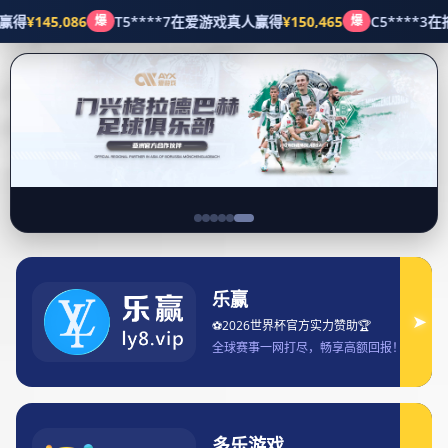
找到我们
项目展示
首页
项目展示
以乐思体育为核心的数字体育生态发展与创新实践探索