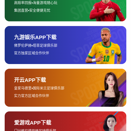
1、平台基础构建
数字体育生态的起点在于平台化基础设施的搭建。以乐思体
育通过整合赛事管理系统、用户服务系统与内容分发系统，
构建了统一的数字体育平台架构，使体育资源得以高效整合
与调度，提升整体运营效率。
在平台建设过程中，数据中台与业务中台的引入成为关键支
撑。通过对用户行为数据、赛事数据以及消费数据的集中处
理，实现了多维度数据的实时分析，为运营决策提供科学依