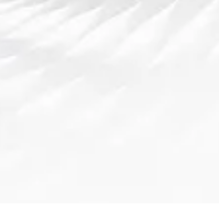
2026-06-25 19:26:29
以棋牌游戏为核心的传统娱乐文化演变与现代数字化发展研
究探析
阅读
搜索