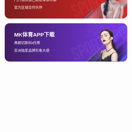
据，增强平台的智能化水平。
同时，平台在用户体验层面不断优化，通过移动端应用、小
程序与多终端适配技术，实现用户随时随地参与体育内容消
费与互动，推动体育服务从线下向线上延伸，形成全场景覆
盖的服务体系。
2、内容生态创新
在数字体育生态中，内容是连接用户与平台的核心纽带。以
乐思体育围绕赛事直播、体育短视频及互动内容打造多元化
内容矩阵，增强用户粘性与参与度，推动体育内容消费升
级。
通过引入UGC与PGC融合机制，平台鼓励用户参与内容创
作，同时联合专业机构生产高质量体育内容，实现专业性与
传播性的平衡，使内容生态更加丰富多元。
此外，平台积极探索沉浸式内容形式，如虚拟赛事解说、互