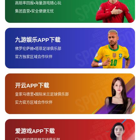
措。华体育以国家体育政策为引导，将健身设施建设、体育
活动推广和群众参与紧密结合，推动形成覆盖城乡、全民参
与的健身体系。通过科学规划公共体育场馆和社区健身点，
居民可便捷参与各类运动，实现“运动就在身边”的目标。
在具体措施上，华体育注重多样化体育活动的推广。跑步、
健身操、广场舞、游泳等多种形式的体育项目被纳入日常社
区活动中，满足不同年龄层次、不同兴趣爱好的需求。同
时，华体育还通过节庆活动、运动会和社区赛事增强群众参
与的积极性，让运动成为一种生活习惯。
此外，华体育积极推动科技与体育的结合。智能健身设备、
运动数据监测平台和线上运动课程，使全民健身更加科学
化、便捷化和个性化。这种模式不仅提高了群众参与的积极
性，还促进了健康数据的积累，为体育管理和政策制定提供
科学依据。
2、竞技体育发展引领