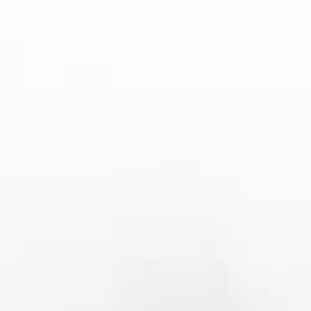
3、青少年体育培养融合
青少年是国家未来体育发展的核心力量。华体育高度重视青
少年体育培养，将其与全民健身和竞技体育紧密融合。学校
体育、课外活动和社会培训机构形成三位一体的培养模式，
让青少年在学习中培养运动兴趣和技能。
具体实施中，华体育通过完善校园体育设施、增加体育课程
和丰富课外活动，激发学生的运动兴趣。同时，结合青少年
身心发展特点，设计科学合理的训练方案，注重运动技能、
体能和心理素质的全面提升，为未来竞技体育人才储备奠定
基础。
此外，华体育倡导家庭和社区参与青少年体育培养。通过亲
子运动、社区青少年俱乐部和公益体育活动，增强家庭对孩
子运动的重视，同时营造社会支持环境，使青少年在全面参
与中享受运动乐趣，培养团队合作精神和自律能力。
4、社会参与与政策保障