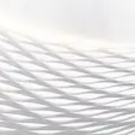
华体育在推动全民健身和青少年体育发展中，充分发挥社会
力量和政策引导作用。通过政府、企业和社会组织的协同合
作，形成覆盖面广、运行机制完善的体育发展格局。社会资
源的有效整合，不仅提高了体育服务供给能力，也增强了全
民参与的可持续性。
政策保障方面，华体育积极推动相关法律法规和财政支持政
策落地。通过经费投入、场馆建设补贴和人才培养奖励，确
保全民健身和青少年体育项目的顺利开展。同时，制定科学
评价体系，跟踪项目效果和社会反馈，为政策优化提供参
考。
社会宣传与舆论引导也是华体育的重要措施。通过媒体报
道、公益宣传和体育文化活动，营造尊重运动、关注健康的
社会氛围。公众体育意识的提升，使全民健身成为社会共
识，也为青少年培养提供了良好的文化土壤和榜样力量。