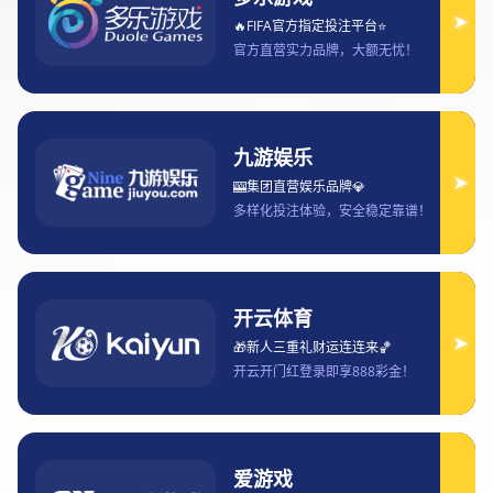
合发展
华体育引领全民健身热潮 推动竞技体育
与青少年培养融合发展
2026-05-19 17:07:28
好的，我根据你的要求，为你生成一篇完整的文章，严格按