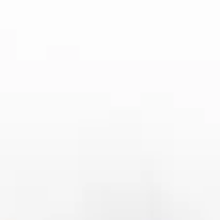
与此同时，三昇体育的服务设计也体现了其创新精神。其线
上线下融合的服务模式，将专业教练指导与用户需求紧密结
合。三昇体育推出的线上健身课程，通过智能APP平台，实
现了用户与教练的实时互动，不仅打破了地域的限制，还能
够根据每位用户的身体条件提供专属训练计划，真正做到了
因材施教。
在产品与服务设计的多样性上，三昇体育也不断进行探索，
推出了更多元化的运动体验。除了传统的健身器械外，还拓
展了瑜伽、普拉提、舞蹈等多种运动项目，满足了不同用户
的多元化需求。此外，三昇体育通过与一些知名体育品牌的
合作，推出联名款运动服饰及配件，进一步提升了用户的整
体运动体验，创造了一个全方位的运动生态系统。
3、平台化的运动场景构建
三昇体育深刻意识到，单一的运动方式已无法满足当代消费
者的需求。为了更好地打造全民健身的氛围，三昇体育通过