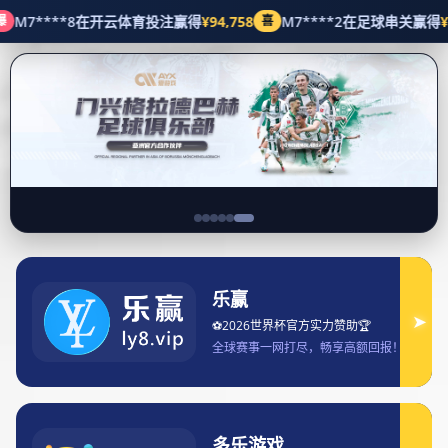
找到我们
项目展示
首页
项目展示
三昇体育引领全民健身潮流打造多元化运动体验平台