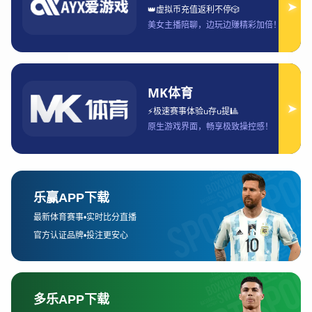
丰富的产品服务，积极引领着全民健身潮流的前行。本文将
从四个方面详细阐述三昇体育如何通过打造多元化的运动体
验平台，引领全民健身的时代潮流。这四个方面包括：三昇
体育的品牌定位与市场战略、创新的产品与服务设计、平台
化的运动场景构建、用户互动与社交体验的提升。通过这些
方面的分析，本文旨在深入探讨三昇体育在推动全民健身运
动中的关键角色以及其未来发展方向。
1、三昇体育的品牌定位与市场战略
三昇体育作为国内领先的体育品牌，始终秉承着“健康、快
乐、创新”的品牌理念，致力于通过创新的运动体验与产品
设计，满足消费者对健康生活的需求。其品牌定位明确，以
“全民健身、健康中国”为使命，推动社会健康水平的提升。
这一战略不仅符合国家的健康政策，还精准捕捉到现代消费
者对于个性化运动需求的关注。
为了实施这一战略，三昇体育在市场细分上进行了深度挖