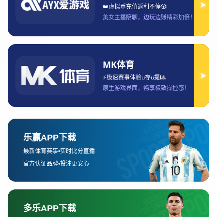
革，赛事资讯获取方式、用户互动体验以及体育服务模式都
迎来了全新的升级。101博体育紧跟数字体育发展趋势，以
专业赛事资讯为核心，以智能化互动服务为支撑，致力于打
造更加便捷、高效、多元的数字体育服务平台。通过整合丰
富的赛事内容资源、优化用户体验体系、推动数据技术应用
以及构建创新互动场景，101博体育不断探索数字体育发展
的新方向，为广大体育爱好者提供更加全面、专业、即时的
赛事服务体验。本文将从赛事资讯服务升级、智能技术赋能
平台、互动体验创新发展以及数字体育生态构建四个方面展
开分析，深入探讨101博体育如何引领数字体育新潮流，打
造专业赛事资讯与互动服务平台的新体验。
1、专业资讯服务升级
在数字体育时代，用户对于赛事资讯的需求已经从简单的信
息获取转变为更加全面、及时和深度的内容体验。101博体
育围绕用户需求持续完善赛事资讯体系，通过整合多领域体
育信息资源，为用户提供覆盖广泛、更新及时的赛事动态内