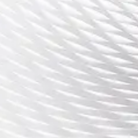
总结：
2026世界杯作为全球最受关注的体育盛事之一，
方平台到流媒体服务，从地区限制到网络优化，观
时，应优先关注正规授权渠道，以确保画质稳定与
总体来看，未来世界杯观赛体验将进一步向高清化
种方式参与到这场全球狂欢之中。掌握正确的观看
场比赛更加沉浸与精彩，从而真正享受足球带来的
2026-07-04 01:12:54
2024欧洲杯战术走势与球队实力全
2026-07-04 11:12:31