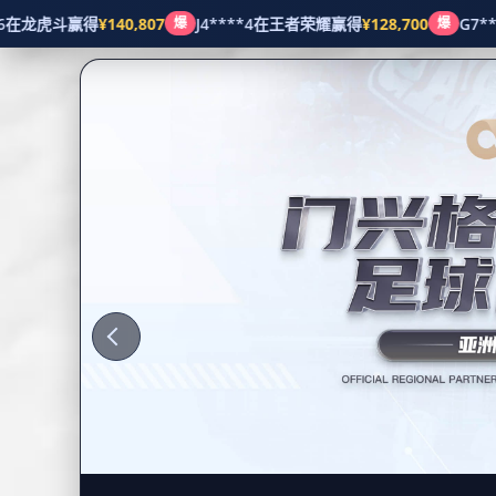
欢迎来到我们公司!
首页
最