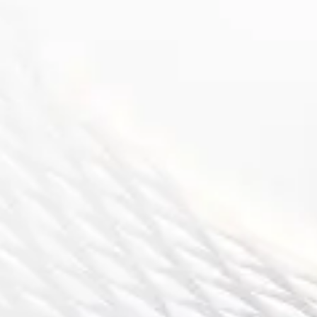
缓存与后台应用管理也是提升流畅度的重要手段。
资源。同时，提前加载直播页面或使用平台的“预约
赛体验更加顺滑自然。
4、观赛体验提升策略
除了基础观看方式外，提升整体观赛体验同样重要。
观赛时间成为关键。球迷可以通过官方赛程表提前
差造成的观赛疲劳。
互动功能也是现代直播平台的重要组成部分。许多
信息，使观众能够更深入理解比赛进程。这类数据
析比赛走势。
此外，社交化观赛正在成为新趋势。球迷可以通过
赛。无论是进球瞬间的情绪共鸣，还是战术分析的
文化互动体验。