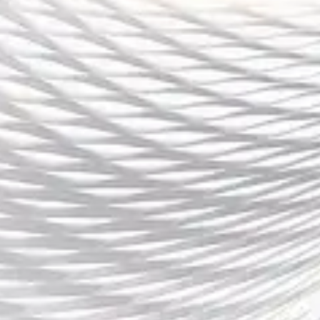
其海外直播观看方式呈现出高度多元化与数字化趋势。从官
赛路径正在变得更加灵活与个性化。球迷在选择观看入口
内容安全，同时结合自身设备与网络条件进行合理配置。
、互动化与智能化发展。无论身处何地，球迷都能够通过多
策略与技术优化方法，不仅能够提升观赛质量，也能让每一
激情与魅力。
面分析及冠军预测深度解析
阅读