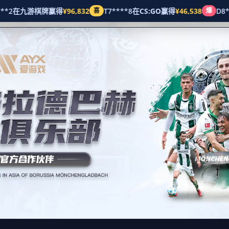
了解乐鱼体育
项目展示
最新动向
新动向
2026世界杯海外直播在线观看全攻略高清流畅观看指