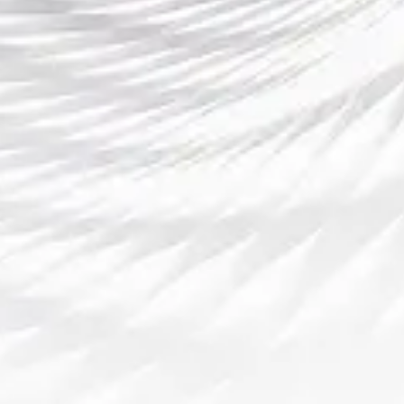
战役解析盘点夺冠之路与经典瞬间
阅读
互动乐鱼体育平台
支
邮箱:
laborious@icloud.com
电话:
13594780159