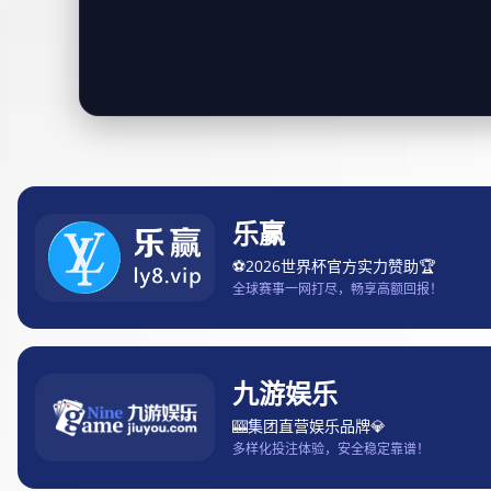
2026世界杯海外直播在线观看全
2026-07-04 06:35:12
随着2026年世界杯临近，全球球迷的观赛热情不断
指南最新入口”也成为热门搜索关键词。由于本届
不同国家和地区的版权分布、平台入口以及观看方
决方案、高清流畅播放技术优化以及沉浸式观赛体
顺畅观看比赛。无论是使用电视端、移动端还是网
过全面解析最新观看入口与实用技巧，本文旨在为