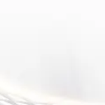
在观看比赛前，建议关闭不必要的后台程序，释放设备内存
开播”功能，可以有效减少开赛瞬间的延迟加载问题，让观
2026世界杯赛程密集，跨时区比赛较多，因此合理安排
规划观看计划，选择重点比赛进行重点关注，同时避免因时
官方平台提供实时弹幕、数据统计以及球员跑动热图等辅助
可视化功能不仅提升观赛趣味性，也有助于球迷更专业地分
线上社区、直播聊天室或球迷群组与全球观众同步讨论比
观点交流，都让世界杯不仅是一场体育赛事，更是一种全球