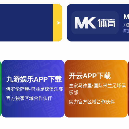
顶级球星之间的激烈对决不仅让球场充满火药味，也让全球
新秀力量的迅速崛起，每一场比赛都充满悬念和戏剧性，让
的最新风云：顶级球星的竞技状态、战术体系的多样化、球
入分析和生动描绘，我们将呈现出一幅真实而震撼的NBA
融。
，这是吸引全球关注的焦点。从勒布朗·詹姆斯到斯蒂芬·库
球星都在赛场上展示出无与伦比的技术与智慧。他们的对抗
应变能力的较量。