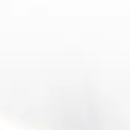
赛体验时会考虑观众的感受，如现场互动、灯光效果和音乐
提升了比赛的娱乐性，也增强了球迷与球队之间的情感连
体现出新老球员之间的接力与传承。老将凭借经验和稳定
以速度和爆发力带来无限可能。新老交替的过程，使比赛充
球迷关注的焦点。他们通过与顶级球星的对抗，积累实战经
技术，更是一种精神层面的延续，让篮球文化得以持续发
比赛中通过战术安排、经验分享和心理引导，帮助年轻球员
赛更加丰富多彩，也为未来赛季埋下了无限潜力。