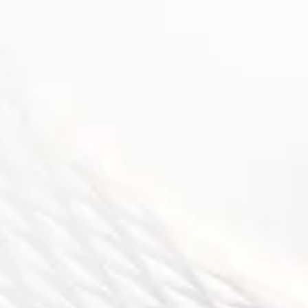
同时，球迷文化也在推动联盟发展。球队在设计比
氛围，营造出身临其境的观赛体验。这种互动不仅
接。
4、新老球员交替传承
NBA赛场上的激烈对决不仅属于现役顶级球星，也
性，往往在关键时刻掌控比赛节奏，而年轻球员则
满了新鲜感和活力。
年轻球员在赛场上的成长和突破，常常成为媒体和
验，逐渐形成自己的比赛风格。这种传承不仅关乎
展。
同时，老将的指导和带动作用也不容忽视。他们在
更好地融入球队。这种新老结合的模式，使NBA比
总结：