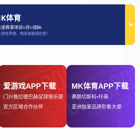
了解乐鱼体育
项目展示
最新动向
体育服务
互动乐鱼体育平台